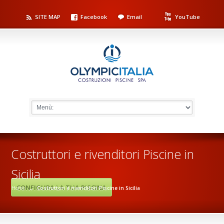
SITE MAP
Facebook
Email
YouTube
Costruttori e rivenditori Piscine in
Sicilia
CONFIGURA LA TUA PISCINA
Home
→
Costruttori e rivenditori Piscine in Sicilia