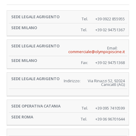
SEDE
SEDE
Tel.
+39 0922 855955
LEGALE
MILANO
Tel.
+39 02 94751367
AGRIGENTO
Email:
commerciale@olympicpiscine.it
Fax:
+39 02 94751368
Indirizzo:
Via Rinazzi 52, 92024
Canicattì (AG)
SEDE
SEDE
Tel.
+39 095 7410599
OPERATIVA
ROMA
Tel.
+39 06 96701644
CATANIA