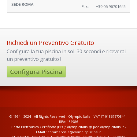
Fax:
+39 06 96701645
Richiedi un Preventivo Gratuito
Configura la tua piscina in soli 30 secondi e riceverai
un preventivo gratuito !
Configura Piscina
© 1994 - 2024 - All Rights Reserved - Olympic Italia - VAT-IT 01867670844 -
REA: 131986
Posta Elettronica Certificata (PEC): olympicitalia @ pec.olympicitalia.it -
EMAIL: commerciale@olympicpiscine.it