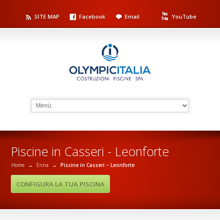
SITE MAP
Facebook
Email
YouTube
Piscine in Casseri - Leonforte
Home
→
Enna
→
Piscine in Casseri – Leonforte
CONFIGURA LA TUA PISCINA